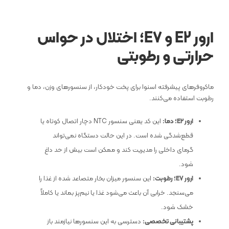
ارور
E2
و
E7
؛ اختلال در حواس
حرارتی و رطوبتی
ماکروفرهای پیشرفته اسنوا برای پخت خودکار، از سنسورهای وزن، دما و
رطوبت استفاده می‌کنند.
ارور
E2
؛ دما:
این کد یعنی سنسور NTC دچار اتصال کوتاه یا
قطع‌شدگی شده است. در این حالت دستگاه نمی‌تواند
گرمای داخلی را مدیریت کند و ممکن است بیش از حد داغ
شود.
ارور
E7
؛ رطوبت:
این سنسور میزان بخار متصاعد شده از غذا را
می‌سنجد. خرابی آن باعث می‌شود غذا یا نیم‌پز بماند یا کاملاً
خشک شود.
پشتیبانی تخصصی:
دسترسی به این سنسورها نیازمند باز