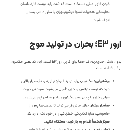
کردن کاور اصلی دستگاه است که فقط باید توسط کارشناسان
نمایندگی تعمیرات اسنوا در شرق تهران
یا سایر شعب رسمی
انجام شود.
ارور
E3
؛ بحران در تولید موج
بدون شک، جدی‌ترین کد خطا برای کاربر، ارور E3 است. این کد یعنی مگنترون
از کار افتاده است.
ریشه‌ یابی:
مگنترون برای تولید امواج نیاز به ولتاژ بسیار بالایی
دارد که توسط ترانس و خازن تأمین می‌شود. سوختن دیود،
خرابی خازن یا پایان عمر مگنترون منجر به این ارور می‌شود.
هشدار مرگبار:
خازن ماکروفر می‌تواند تا ساعت‌ها پس از
خاموشی، شارژ الکتریکی خطرناکی را در خود نگه دارد.
⚠️
هرگز
شخصاً
اقدام
به
باز
کردن
دستگاه
نکنید
.
تماس فوری:
در صورت عدم گرمایش، بلافاصله با
شماره