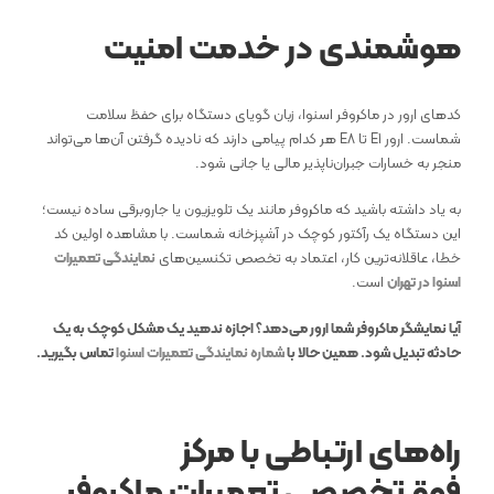
هوشمندی در خدمت امنیت
کدهای ارور در ماکروفر اسنوا، زبان گویای دستگاه برای حفظ سلامت
شماست. ارور E1 تا E8 هر کدام پیامی دارند که نادیده گرفتن آن‌ها می‌تواند
منجر به خسارات جبران‌ناپذیر مالی یا جانی شود.
به یاد داشته باشید که ماکروفر مانند یک تلویزیون یا جاروبرقی ساده نیست؛
این دستگاه یک رآکتور کوچک در آشپزخانه شماست. با مشاهده اولین کد
خطا، عاقلانه‌ترین کار، اعتماد به تخصص تکنسین‌های
نمایندگی تعمیرات
اسنوا در تهران
است.
آیا نمایشگر ماکروفر شما ارور می‌دهد؟ اجازه ندهید یک مشکل کوچک به یک
حادثه تبدیل شود. همین حالا با
شماره نمایندگی تعمیرات اسنوا
تماس بگیرید.
راه‌های ارتباطی با مرکز
فوق‌تخصصی تعمیرات ماکروفر