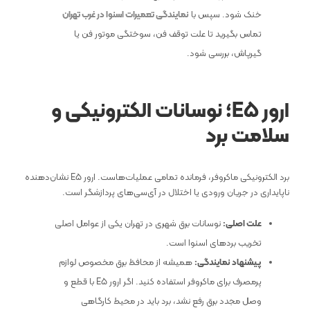
خنک شود. سپس با
نمایندگی تعمیرات اسنوا در غرب تهران
تماس بگیرید تا علت توقف فن، سوختگی موتور فن یا
گیرپاش، بررسی شود.
ارور
E5
؛ نوسانات الکترونیکی و
سلامت برد
برد الکترونیکی ماکروفر، فرمانده تمامی عملیات‌هاست. ارور E5 نشان‌دهنده
ناپایداری در جریان ورودی یا اختلال در آی‌سی‌های پردازشگر است.
علت اصلی:
نوسانات برق شهری در تهران یکی از عوامل اصلی
تخریب بردهای اسنوا است.
پیشنهاد نمایندگی:
همیشه از محافظ برق مخصوص لوازم
پرمصرف برای ماکروفر استفاده کنید. اگر ارور E5 با قطع و
وصل مجدد برق رفع نشد، برد باید در محیط کارگاهی