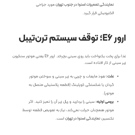
نمایندگی تعمیرات اسنوا در جنوب تهران
مورد جراحی
الکترونیکی قرار گیرد.
ارور
E6
؛ توقف سیستم ترن‌تیبل
غذا برای پخت یکنواخت باید روی سینی بچرخد. ارور E6 یعنی موتور سنکرون
زیر سینی از کار افتاده است.
علت:
نفوذ مایعات و چربی به زیر سینی و سوختن موتور
گردان یا شکستگی کوپلینگ (قطعه پلاستیکی متصل به
موتور).
بررسی اولیه:
سینی را بردارید و ریل زیر آن را تمیز کنید. اگر
موتور همچنان حرکت نمی‌کند، نیاز به تعویض قطعه توسط
تکنسین
نمایندگی اسنوا در تهران
است.