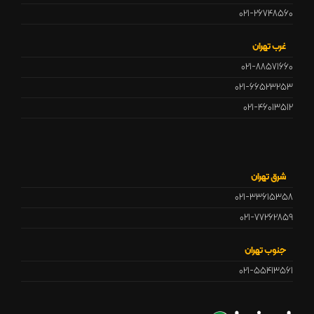
021-26748560
غرب تهران
021-88571660
021-66523253
021-46013512
شرق تهران
021-33615358
021-77262859
جنوب تهران
021-55413561