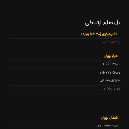
پل های ارتباطی
دفتر مرکزی (30 خط ویژه)
021-68365
مرکز تهران
021-66013800
021-66015800
021-66017175
021-66017176
شمال تهران
021-26353083