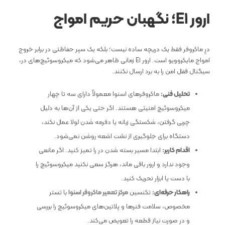
ارور
E1
؛ نگهبان حریم امواج
درِ ماکروفر فقط یک دریچه ساده نیست؛ بلکه یک سپر حفاظتی در برابر خروج
امواج مایکروویو است. ارور E1 زمانی ظاهر می‌شود که میکروسوئیچ‌های در،
سیگنال قفل امن را به برد ارسال نکنند.
تحلیل فنی:
ماکروفرهای اسنوا معمولاً دارای سه تا چهار
میکروسوئیچ امنیتی هستند. اگر حتی یکی از آن‌ها به دلیل
چربی گرفتن، شکستگی زبانه یا دفرمه شدن لولا عمل نکند،
دستگاه برای جلوگیری از نشت اشعه روشن نمی‌شود.
اقدام کاربر:
ابتدا مسیر بسته شدن در را تمیز کنید. اگر مانعی
وجود ندارد و ارور باقی ماند، هرگز سعی نکنید میکروسوئیچ را
با دست یا ابزار تحریک کنید.
راهکار حرفه‌ای:
تکنسین
مرکز تعمیر ماکروفر اسنوا
با تستر
مخصوص، سلامت فنرها و پلاتین‌های میکروسوئیچ را بررسی
و در صورت نیاز قطعه را تعویض می‌کند.