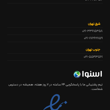
شرق تهران
021-33615358
021-77262859
جنوب تهران
021-55413561
تیم پشتیبانی ما با پاسخگویی 24 ساعته در ۷ روز هفته، همیشه در دسترس
شماست.