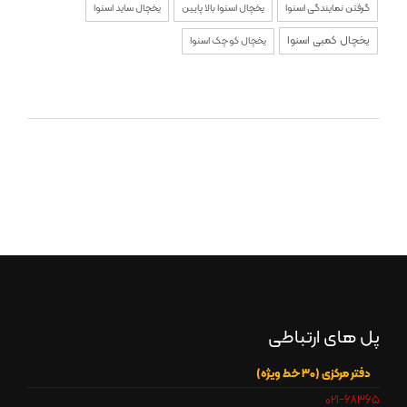
گرفتن نمایندگی اسنوا
یخچال اسنوا بالا پایین
یخچال ساید اسنوا
یخچال کمبی اسنوا
یخچال کوچک اسنوا
پل های ارتباطی
دفتر مرکزی (30 خط ویژه)
021-68365